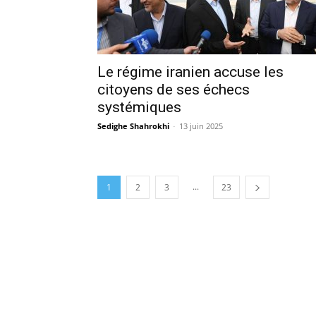
Le régime iranien accuse les
citoyens de ses échecs
systémiques
Sedighe Shahrokhi
-
13 juin 2025
...
1
2
3
23