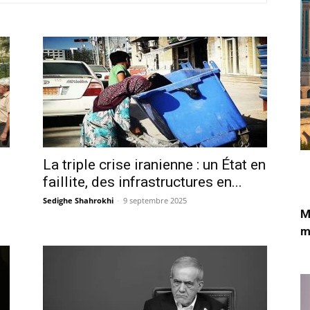
La triple crise iranienne : un État en
faillite, des infrastructures en...
Sedighe Shahrokhi
-
9 septembre 2025
M
m