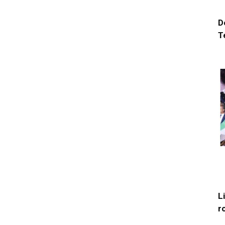
D
T
L
r