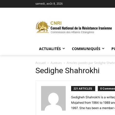
samedi, août 8, 2026
ACTUALITÉS
COMMUNIQUÉS
P
Accueil
Auteurs
Articles postés par Sedighe Shah
Sedighe Shahrokhi
221 ARTICLES
0 Comment
Sedigheh Shahrokhi is a writer,
Mojahed from 1984 to 1989 and 
1997. She has been a member of