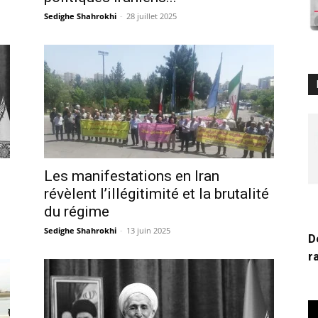
Sedighe Shahrokhi
-
28 juillet 2025
Les manifestations en Iran
révèlent l’illégitimité et la brutalité
du régime
Sedighe Shahrokhi
-
13 juin 2025
D
r