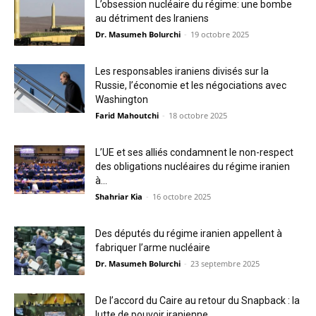
L’obsession nucléaire du régime: une bombe
au détriment des Iraniens
Dr. Masumeh Bolurchi
-
19 octobre 2025
Les responsables iraniens divisés sur la
Russie, l’économie et les négociations avec
Washington
Farid Mahoutchi
-
18 octobre 2025
L’UE et ses alliés condamnent le non-respect
des obligations nucléaires du régime iranien
à...
Shahriar Kia
-
16 octobre 2025
Des députés du régime iranien appellent à
fabriquer l’arme nucléaire
Dr. Masumeh Bolurchi
-
23 septembre 2025
De l’accord du Caire au retour du Snapback : la
lutte de pouvoir iranienne...