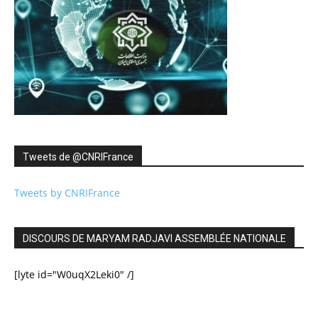
Tweets de ‎@CNRIFrance
Tweets by CNRIFrance
DISCOURS DE MARYAM RADJAVI ASSEMBLÉE NATIONALE
[lyte id="W0uqX2Leki0" /]