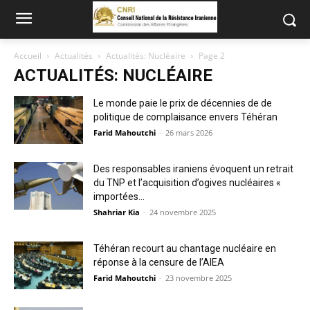
Accueil
Actualités
Actualités: Nucléaire
Page 2
ACTUALITÉS: NUCLÉAIRE
Le monde paie le prix de décennies de de
politique de complaisance envers Téhéran
Farid Mahoutchi
-
26 mars 2026
Des responsables iraniens évoquent un retrait
du TNP et l’acquisition d’ogives nucléaires «
importées...
Shahriar Kia
-
24 novembre 2025
Téhéran recourt au chantage nucléaire en
réponse à la censure de l’AIEA
Farid Mahoutchi
-
23 novembre 2025