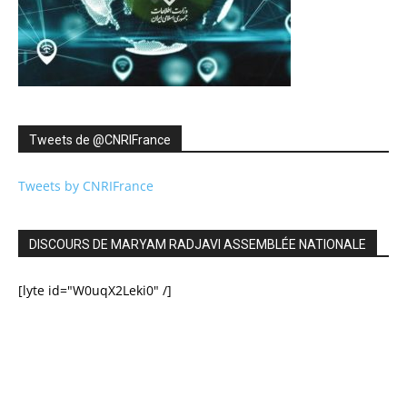
Tweets de ‎@CNRIFrance
Tweets by CNRIFrance
DISCOURS DE MARYAM RADJAVI ASSEMBLÉE NATIONALE
[lyte id="W0uqX2Leki0" /]