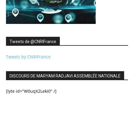
Tweets de ‎@CNRIFrance
Tweets by CNRIFrance
DISCOURS DE MARYAM RADJAVI ASSEMBLÉE NATIONALE
[lyte id="W0uqX2Leki0" /]