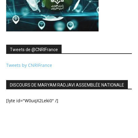
Tweets de ‎@CNRIFrance
Tweets by CNRIFrance
DISCOURS DE MARYAM RADJAVI ASSEMBLÉE NATIONALE
[lyte id="W0uqX2Leki0" /]