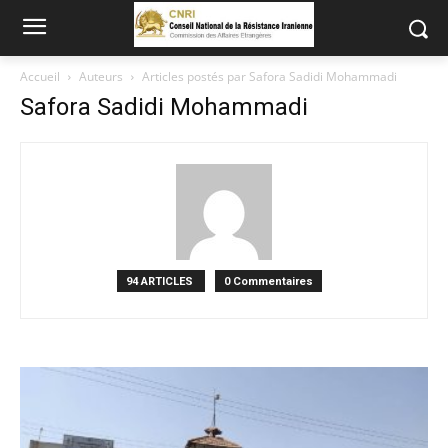
Accueil
Auteurs
Articles postés par Safora Sadidi Mohammadi
Safora Sadidi Mohammadi
94 ARTICLES
0 Commentaires