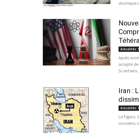
atomique (A
Nouvea
Compre
Téhér
Actualités: 
Après avoi
accepté de
Si certains..
Iran :
dissim
Actualités: 
Le Figaro, 
onusiens, d