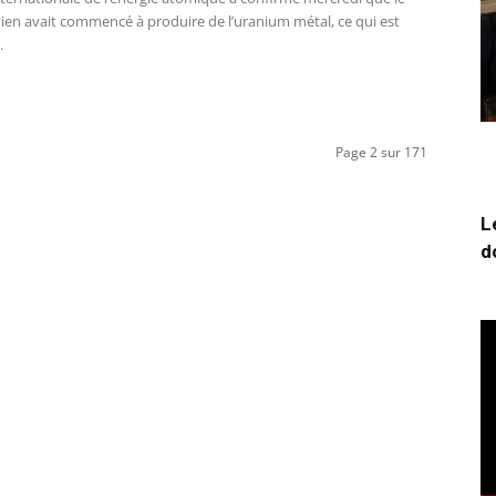
nien avait commencé à produire de l’uranium métal, ce qui est
.
Page 2 sur 171
L
d