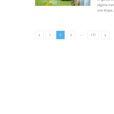
régime ira
une étape..
...
1
2
3
171