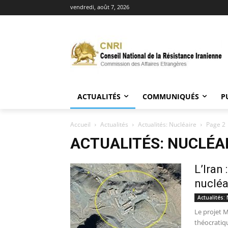
vendredi, août 7, 2026
ACTUALITÉS
COMMUNIQUÉS
P
Accueil
Actualités
Actualités: Nucléaire
Page 2
ACTUALITÉS: NUCLÉA
L’Iran
nucléa
Actualités: 
Le projet 
théocratiqu