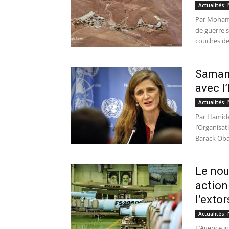
Actualités: 
Par Mohamm
de guerre s
couches de.
Samant
avec l
Actualités: 
Par Hamide
l’Organisa
Barack Obam
Le nou
action
l’extor
Actualités: 
L’Agence in