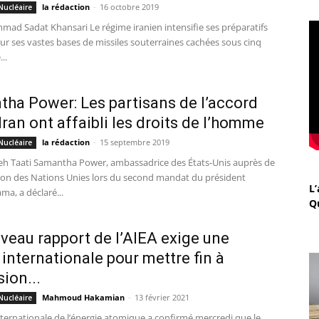
la rédaction
-
16 octobre 2019
Nucléaire
ad Sadat Khansari Le régime iranien intensifie ses préparatifs
ur ses vastes bases de missiles souterraines cachées sous cinq
..
ha Power: Les partisans de l’accord
’Iran ont affaibli les droits de l’homme
la rédaction
-
15 septembre 2019
Nucléaire
h Taati Samantha Power, ambassadrice des États-Unis auprès de
tion des Nations Unies lors du second mandat du président
L’
a, a déclaré...
Q
veau rapport de l’AIEA exige une
 internationale pour mettre fin à
sion...
Mahmoud Hakamian
-
13 février 2021
Nucléaire
ternationale de l’énergie atomique a confirmé mercredi que le