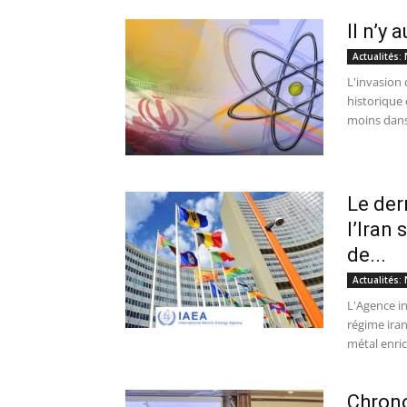
Il n’y 
Actualités: 
L'invasion 
historique 
moins dans.
Le der
l’Iran
de...
Actualités: 
L'Agence i
régime ira
métal enric
Chrono