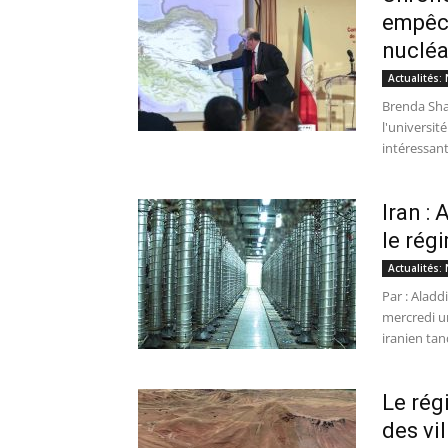
empêch
nucléa
Actualités: 
Brenda Sha
l'universit
intéressant
Iran :
le rég
Actualités: 
Par : Aladd
mercredi un
iranien tan
Le rég
des vil