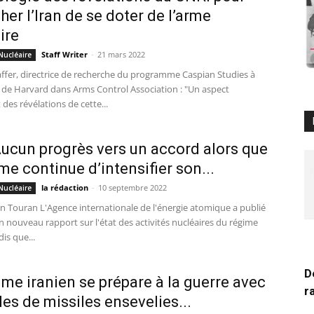
er l’Iran de se doter de l’arme
ire
Staff Writer
-
21 mars 2022
Nucléaire
ffer, directrice de recherche du programme Caspian Studies à
é de Harvard dans Arms Control Association : "Un aspect
 des révélations de cette...
 Aucun progrès vers un accord alors que
ime continue d’intensifier son...
la rédaction
-
10 septembre 2022
Nucléaire
in Touran L'Agence internationale de l'énergie atomique a publié
 nouveau rapport sur l'état des activités nucléaires du régime
dis que...
D
ime iranien se prépare à la guerre avec
r
les de missiles ensevelies...