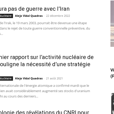
aura pas de guerre avec l’Iran
Alejo Vidal Quadras
-
22 décembre 2022
Nucléaire
de l'Irak, le 19 mars 2003, pourrait être devenue une étape
dans le rejet de toute guerre conventionnelle préventive, du
..
nier rapport sur l’activité nucléaire de
 souligne la nécessité d’une stratégie
V
(
Alejo Vidal Quadras
-
21 août 2021
Nucléaire
nternationale de l'énergie atomique a confirmé mardi que le
nien avait considérablement augmenté ses stocks d'uranium
hi au cours des derniers...
logie des révélations du CNRI pour