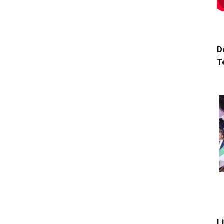
D
T
L