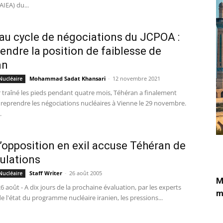
IEA) du...
u cycle de négociations du JCPOA :
ndre la position de faiblesse de
an
Mohammad Sadat Khansari
-
12 novembre 2021
Nucléaire
r traîné les pieds pendant quatre mois, Téhéran a finalement
 reprendre les négociations nucléaires à Vienne le 29 novembre.
.
 L’opposition en exil accuse Téhéran de
ulations
Staff Writer
-
26 août 2005
Nucléaire
M
26 août - A dix jours de la prochaine évaluation, par les experts
m
e l'état du programme nucléaire iranien, les pressions...