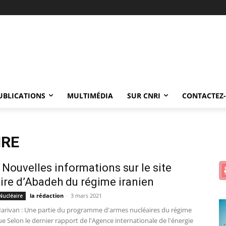
UBLICATIONS
MULTIMÉDIA
SUR CNRI
CONTACTEZ
IRE
 : Nouvelles informations sur le site
ire d’Abadeh du régime iranien
la rédaction
-
3 mars 2021
Nucléaire
Marivan : Une partie du programme d'armes nucléaires du régime
e Selon le dernier rapport de l'Agence internationale de l'énergie