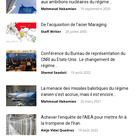
aux ambitions nucléaires du régime...
Mahmoud Hakamian
-
10 septembre 2020
De l’acquisition de l’acier Maraging
Staff Writer
-
28 juillet 2005
Conférence du Bureau de représentation du
CNRI au Etats-Unis : Le changement de
régime...
Shamsi Saadati
-
19 août 2022
La menace des missiles balistiques du régime
iranien s’est accrue, mais il est encore...
Mahmoud Hakamian
-
26 mars 2021
Achever l’enquête de l’AIEA pour mettre fin à
la tromperie de l’Iran
Alejo Vidal Quadras
-
19 août 2022