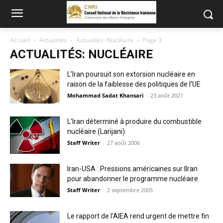
Accueil
Actualités
Actualités: Nucléaire
Page 3
ACTUALITÉS: NUCLÉAIRE
L’Iran poursuit son extorsion nucléaire en
raison de la faiblesse des politiques de l’UE
Mohammad Sadat Khansari
-
23 août 2021
L’Iran déterminé à produire du combustible
nucléaire (Larijani)
Staff Writer
-
27 août 2006
Iran-USA : Pressions américaines sur lIran
pour abandonner le programme nucléaire
Staff Writer
-
2 septembre 2005
Le rapport de l’AIEA rend urgent de mettre fin