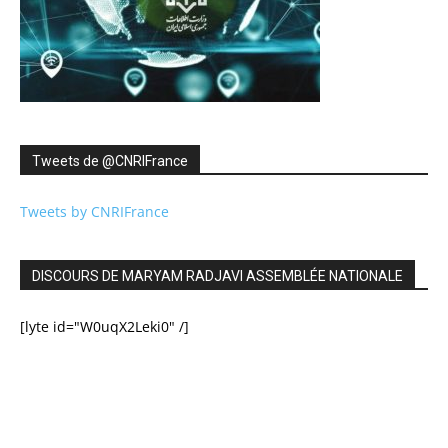
Tweets de ‎@CNRIFrance
Tweets by CNRIFrance
DISCOURS DE MARYAM RADJAVI ASSEMBLÉE NATIONALE
[lyte id="W0uqX2Leki0" /]