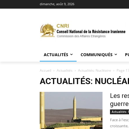
dimanche, août 9, 2026
ACTUALITÉS
COMMUNIQUÉS
P
Accueil
Actualités
Actualités: Nucléaire
Page 1
ACTUALITÉS: NUCLÉA
Les re
guerre
Actualités: 
Face à l'es
croissante,