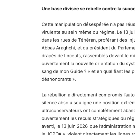
Une base divisée se rebelle contre la succ
Cette manipulation désespérée n’a pas réus
virulente au sein même du régime. Le 13 jui
dans les rues de Téhéran, proférant des inju
Abbas Araghchi, et du président du Parlem
drapés de linceuls, rassemblés devant le mi
ouvertement la nouvelle orientation du systè
sang de mon Guide ? » et en qualifiant les pl
déshonorants ».
La rébellion a directement compromis l’aut
silence absolu souligne une position extrêm
ultraconservateurs ont complètement aband
ouvertement les reculs stratégiques du ré
averti, le 13 juin 2026, que l’administratio
le JCPOA », violant directement les lignes ro