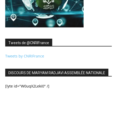
Tweets de ‎@CNRIFrance
Tweets by CNRIFrance
DISCOURS DE MARYAM RADJAVI ASSEMBLÉE NATIONALE
[lyte id="W0uqX2Leki0" /]