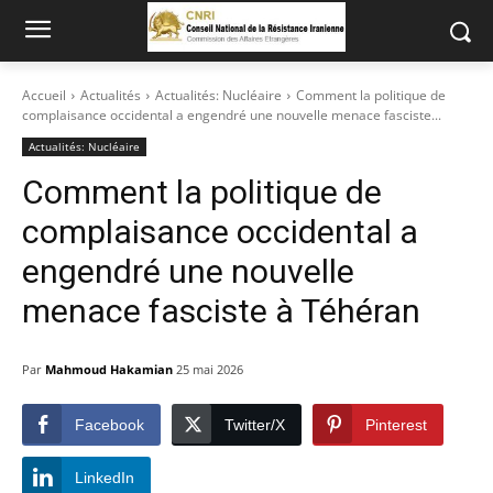
Accueil
Actualités
Actualités: Nucléaire
Comment la politique de
complaisance occidental a engendré une nouvelle menace fasciste...
Actualités: Nucléaire
Comment la politique de
complaisance occidental a
engendré une nouvelle
menace fasciste à Téhéran
Par
Mahmoud Hakamian
25 mai 2026
Facebook
Twitter/X
Pinterest
LinkedIn