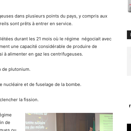
geuses dans plusieurs points du pays, y compris aux
eils sont prêts à entrer en service.
létées durant les 21 mois où le régime négociait avec
lement une capacité considérable de produire de
si à alimenter en gaz les centrifugeuses.
n de plutonium.
ive nucléaire et de fuselage de la bombe.
clencher la fission.
régime
fin de
iques ou