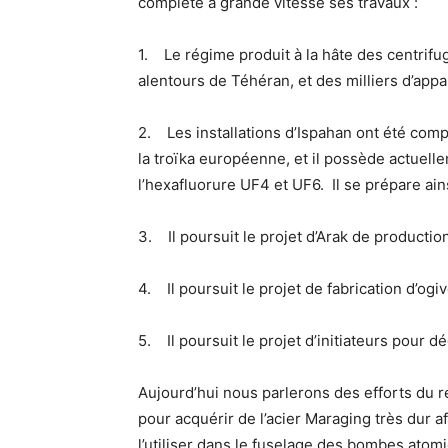
complète à grande vitesse ses travaux :
1. Le régime produit à la hâte des centrifu
alentours de Téhéran, et des milliers d’appar
2. Les installations d’Ispahan ont été comp
la troïka européenne, et il possède actuel
l’hexafluorure UF4 et UF6. Il se prépare ain
3. Il poursuit le projet d’Arak de productio
4. Il poursuit le projet de fabrication d’og
5. Il poursuit le projet d’initiateurs pour dé
Aujourd’hui nous parlerons des efforts du 
pour acquérir de l’acier Maraging très dur a
l’utiliser dans le fuselage des bombes atom