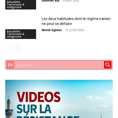
Shahriar Kia
-
4 août 2026
Actualités:
Terrorisme &
intégrisme
Les deux habitudes dont le régime iranien
ne peut se défaire
Mehdi Oghbai
-
31 juillet 2026
Actualités:
Terrorisme &
intégrisme