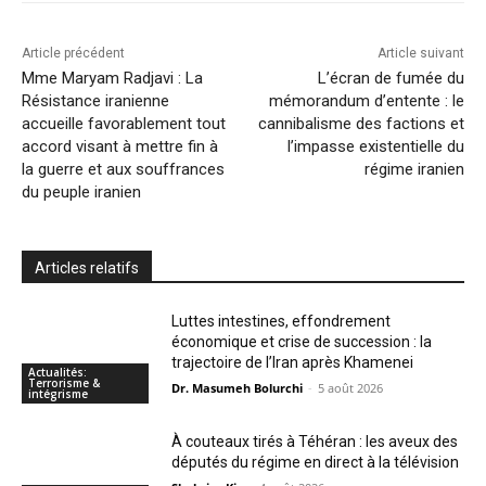
Article précédent
Article suivant
Mme Maryam Radjavi : La
L’écran de fumée du
Résistance iranienne
mémorandum d’entente : le
accueille favorablement tout
cannibalisme des factions et
accord visant à mettre fin à
l’impasse existentielle du
la guerre et aux souffrances
régime iranien
du peuple iranien
Articles relatifs
Luttes intestines, effondrement
économique et crise de succession : la
trajectoire de l’Iran après Khamenei
Actualités:
Terrorisme &
Dr. Masumeh Bolurchi
-
5 août 2026
intégrisme
À couteaux tirés à Téhéran : les aveux des
députés du régime en direct à la télévision