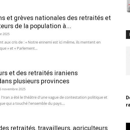
s et grèves nationales des retraités et
eurs de la population à...
e 2025
nt aux cris de : « Notre ennemi est ici même, ils mentent en
que » et « Parlement...
rs et des retraités iraniens
ans plusieurs provinces
5 novembre 2025
D
'Iran a été le théâtre d'une vague de contestation politique et
e qui a touché l'ensemble du pays....
r
es retraités, travailleurs, agriculteurs