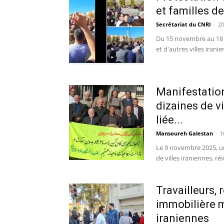
et familles d
Secrétariat du CNRI
-
20
Du 15 novembre au 18 
et d'autres villes irani
Manifestation
dizaines de vi
liée...
Mansoureh Galestan
-
1
Le 9 novembre 2025, u
de villes iraniennes, r
Travailleurs, 
immobilière m
iraniennes