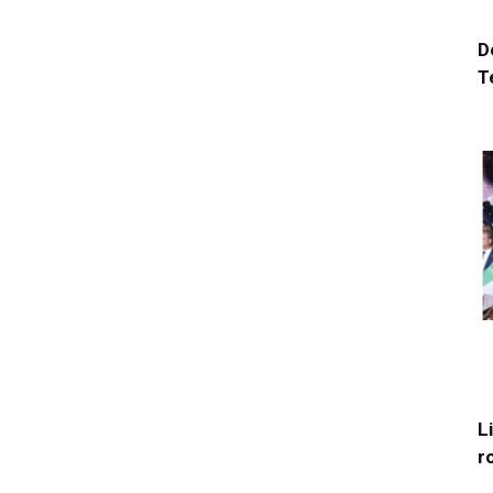
D
T
L
r