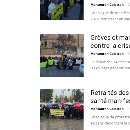
Mansoureh Galestan
-
2
Une vague de manifesta
2025, remettant en caus
Grèves et mani
contre la cri
Mansoureh Galestan
-
1
Le dimanche 14 décembr
les clivages génération
Retraités de
santé manifes
Mansoureh Galestan
-
9
Une vague de protestati
slogans dénonçant la co