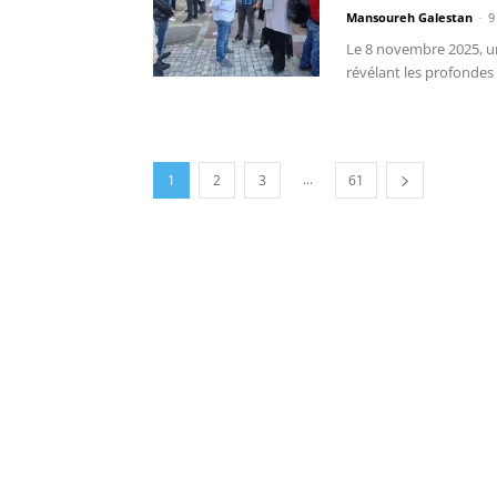
Mansoureh Galestan
-
9
Le 8 novembre 2025, un
révélant les profondes
...
1
2
3
61