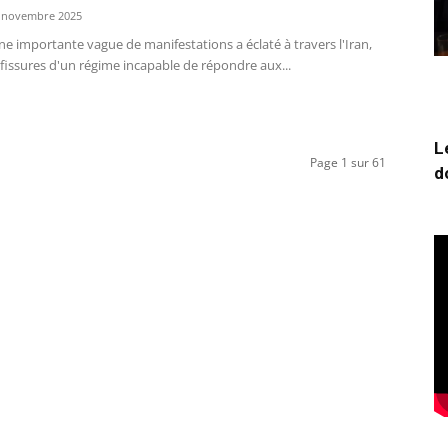
 novembre 2025
e importante vague de manifestations a éclaté à travers l'Iran,
 fissures d'un régime incapable de répondre aux...
L
Page 1 sur 61
d