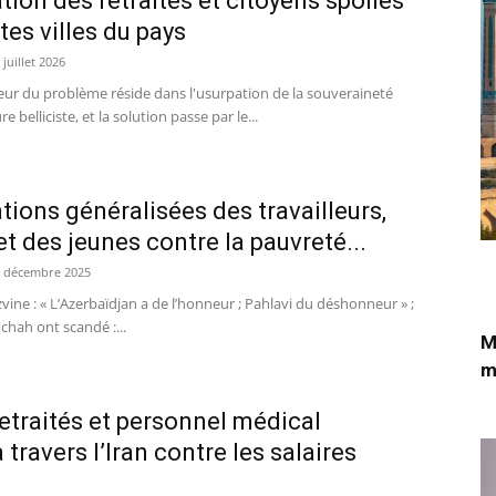
ation des retraités et citoyens spoliés
tes villes du pays
 juillet 2026
ur du problème réside dans l'usurpation de la souveraineté
e belliciste, et la solution passe par le...
ations généralisées des travailleurs,
et des jeunes contre la pauvreté...
 décembre 2025
ine : « L’Azerbaïdjan a de l’honneur ; Pahlavi du déshonneur » ;
chah ont scandé :...
M
m
retraités et personnel médical
travers l’Iran contre les salaires