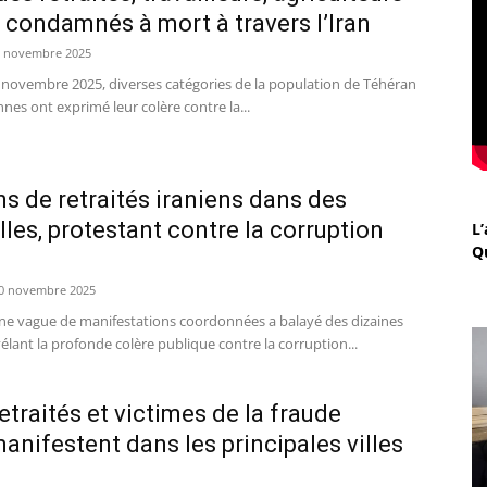
e condamnés à mort à travers l’Iran
 novembre 2025
novembre 2025, diverses catégories de la population de Téhéran
ennes ont exprimé leur colère contre la...
s de retraités iraniens dans des
lles, protestant contre la corruption
L’
Q
0 novembre 2025
ne vague de manifestations coordonnées a balayé des dizaines
évélant la profonde colère publique contre la corruption...
retraités et victimes de la fraude
anifestent dans les principales villes