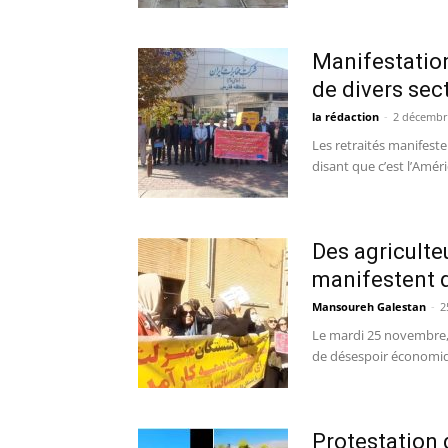
Manifestation
de divers sect
la rédaction
-
2 décembr
Les retraités manifeste
disant que c’est l’Améri
Des agriculteu
manifestent d
Mansoureh Galestan
-
2
Le mardi 25 novembre, l
de désespoir économiqu
Protestation d