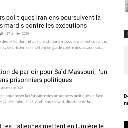
rs politiques iraniens poursuivent la
 mardis contre les exécutions
di
-
27 janvier 2026
e des exécutions et aux arrestations massives qui font suite aux
es, les prisonniers mettent en garde contre des assassinats...
ction de parloir pour Saïd Massouri, l’un
ens prisonniers politiques
 décembre 2025
D
e pour briser la résistance des prisonniers politiques et faire
Le 27 décembre 2025, Allah-Karam Azizi, directeur de la...
r
ités italiennes mettent en lumière le