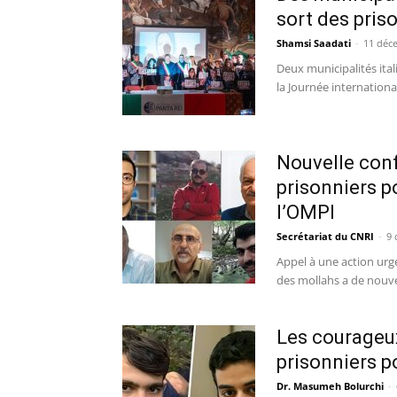
sort des pris
Shamsi Saadati
-
11 déc
Deux municipalités ita
la Journée internationa
Nouvelle conf
prisonniers p
l’OMPI
Secrétariat du CNRI
-
9 
Appel à une action urge
des mollahs a de nouve
Les courageux
prisonniers p
Dr. Masumeh Bolurchi
-