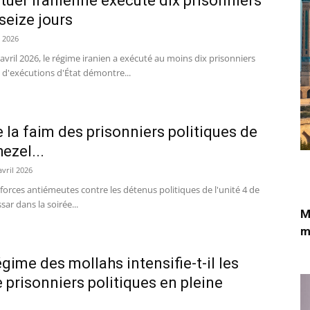
tuer iranienne exécute dix prisonniers
seize jours
l 2026
4 avril 2026, le régime iranien a exécuté au moins dix prisonniers
 d'exécutions d'État démontre...
e la faim des prisonniers politiques de
hezel...
avril 2026
s forces antiémeutes contre les détenus politiques de l'unité 4 de
ar dans la soirée...
M
m
gime des mollahs intensifie-t-il les
 prisonniers politiques en pleine