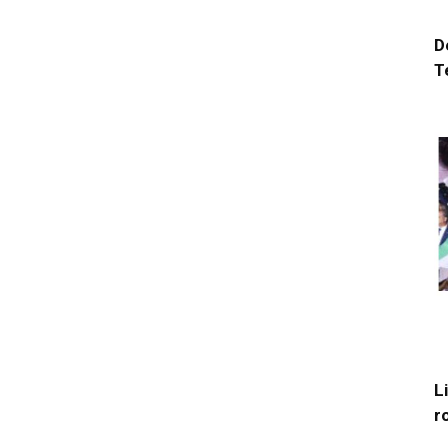
D
T
L
r