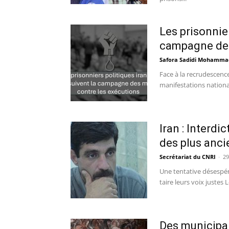
Les prisonnie
campagne des
Safora Sadidi Mohamma
Face à la recrudescenc
manifestations national
Iran : Interdi
des plus anci
Secrétariat du CNRI
-
29
Une tentative désespéré
taire leurs voix justes 
Des municipal