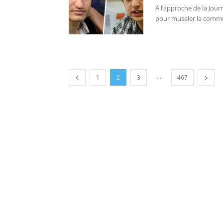
À l’approche de la Jour
pour museler la commun
...
1
2
3
467