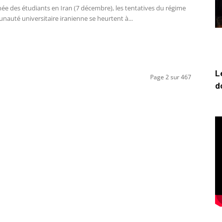
née des étudiants en Iran (7 décembre), les tentatives du régime
auté universitaire iranienne se heurtent à...
L
Page 2 sur 467
d