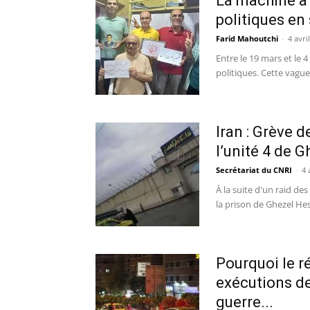
La machine à 
politiques en 
Farid Mahoutchi
-
4 avri
Entre le 19 mars et le 
politiques. Cette vague
Iran : Grève d
l’unité 4 de G
Secrétariat du CNRI
-
4 
À la suite d'un raid de
la prison de Ghezel Hess
Pourquoi le ré
exécutions de
guerre...