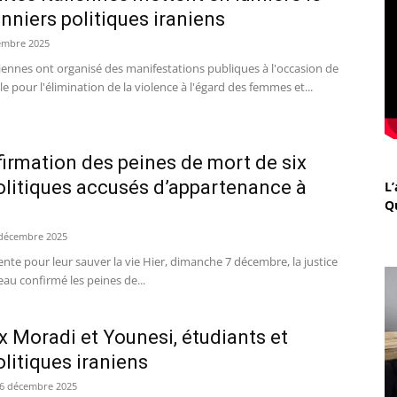
onniers politiques iraniens
embre 2025
liennes ont organisé des manifestations publiques à l'occasion de
le pour l'élimination de la violence à l'égard des femmes et...
irmation des peines de mort de six
olitiques accusés d’appartenance à
L’
Q
décembre 2025
nte pour leur sauver la vie Hier, dimanche 7 décembre, la justice
au confirmé les peines de...
 Moradi et Younesi, étudiants et
olitiques iraniens
6 décembre 2025