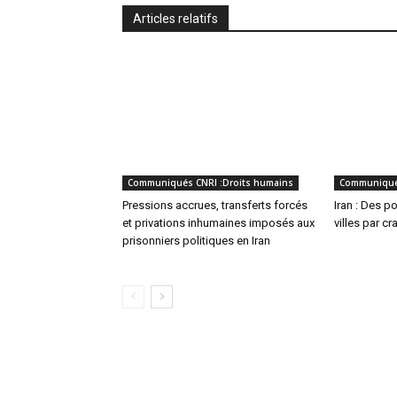
Articles relatifs
Communiqués CNRI :Droits humains
Communiqués
Pressions accrues, transferts forcés
Iran : Des p
et privations inhumaines imposés aux
villes par c
prisonniers politiques en Iran