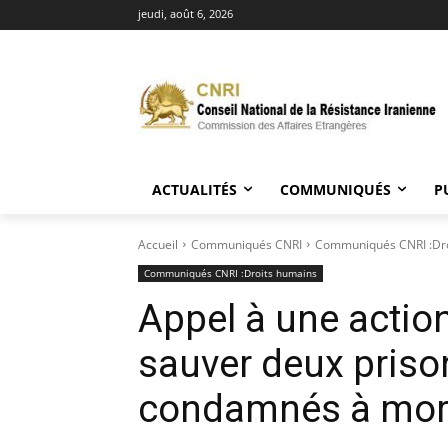
jeudi, août 6, 2026
ACTUALITÉS
COMMUNIQUÉS
P
Accueil
Communiqués CNRI
Communiqués CNRI :Dro
Communiqués CNRI :Droits humains
Appel à une actio
sauver deux priso
condamnés à mort 