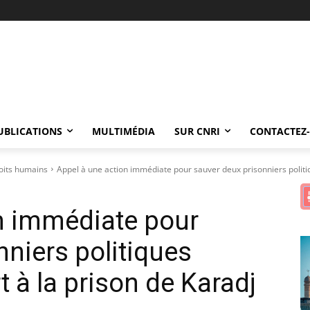
UBLICATIONS
MULTIMÉDIA
SUR CNRI
CONTACTEZ
its humains
Appel à une action immédiate pour sauver deux prisonniers polit
n immédiate pour
nniers politiques
à la prison de Karadj