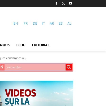
EN
FR
DE
IT
AR
ES
AL
-NOUS
BLOG
EDITORIAL
iques condamnés à...