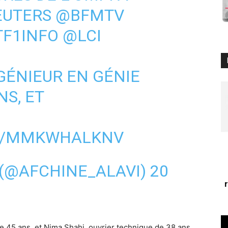
UTERS
@BFMTV
F1INFO
@LCI
GÉNIEUR EN GÉNIE
NS, ET
OM/MMKWHALKNV
 (@AFCHINE_ALAVI)
20
de 45 ans, et Nima Shahi, ouvrier technique de 38 ans,