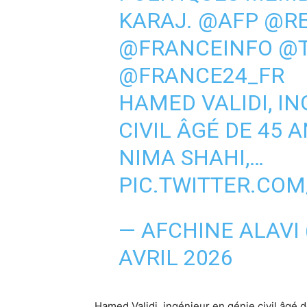
KARAJ.
@AFP
@RE
@FRANCEINFO
@T
@FRANCE24_FR
HAMED VALIDI, IN
CIVIL ÂGÉ DE 45 A
NIMA SHAHI,…
PIC.TWITTER.C
— AFCHINE ALAVI
AVRIL 2026
Hamed Validi, ingénieur en génie civil âgé 