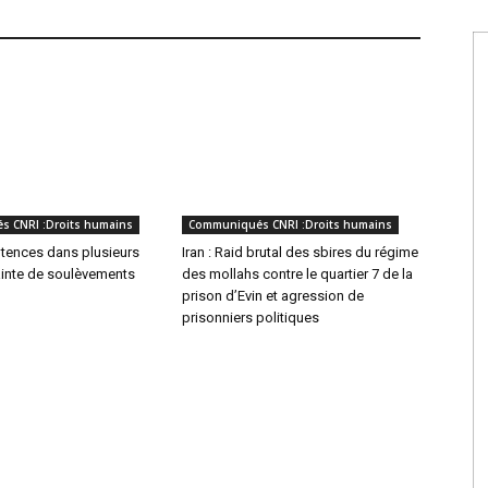
 CNRI :Droits humains
Communiqués CNRI :Droits humains
otences dans plusieurs
Iran : Raid brutal des sbires du régime
rainte de soulèvements
des mollahs contre le quartier 7 de la
prison d’Evin et agression de
prisonniers politiques