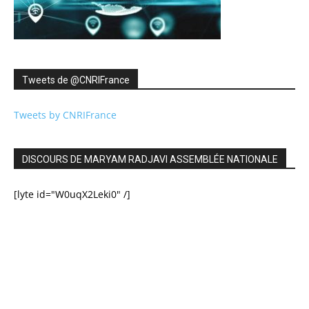
Tweets de ‎@CNRIFrance
Tweets by CNRIFrance
DISCOURS DE MARYAM RADJAVI ASSEMBLÉE NATIONALE
[lyte id="W0uqX2Leki0" /]