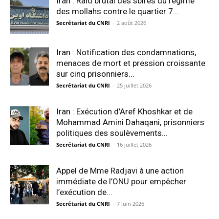
Iran : Raid brutal des sbires du régime
des mollahs contre le quartier 7...
Secrétariat du CNRI
-
2 août 2026
Iran : Notification des condamnations,
menaces de mort et pression croissante
sur cinq prisonniers...
Secrétariat du CNRI
-
25 juillet 2026
Iran : Exécution d’Aref Khoshkar et de
Mohammad Amini Dahaqani, prisonniers
politiques des soulèvements...
Secrétariat du CNRI
-
16 juillet 2026
Appel de Mme Radjavi à une action
immédiate de l’ONU pour empêcher
l’exécution de...
Secrétariat du CNRI
-
7 juin 2026