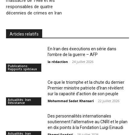
massacre de 1988 et les
responsables de quatre
décennies de crimes en Iran
Articles relatifs
En Iran des éxecutions en série dans
l’ombre de la guerre – AFP
la rédaction
-
24 juillet 2026
Publications:
Rapports spéciaux
Ce que le triomphe et la chute du dernier
Premier ministre patriote d’Iran révèlent
sur la capacité d’action de son peuple
Actualités: Iran
Mohammad Sadat Khansari
-
22 juillet 2026
Résistance
Des personnalités internationales
soutiennent l’alternative au CNRI et le plan
en dix points à la Fondation Luigi Einaudi
Actualités: Iran
Shamsi Saadati
-
18 juillet 2026