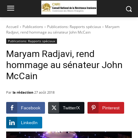
Accueil
Publications
Publications: Rapports spéciaux
Maryam
Radjavi, rend hommage au sénateur John McCain
Publications: Rapports spéciaux
Maryam Radjavi, rend
hommage au sénateur John
McCain
Par
la rédaction
27 août 2018
Facebook
Twitter/X
Pinterest
LinkedIn