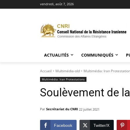
vendredi, août 7, 2026
ACTUALITÉS
COMMUNIQUÉS
P
Accueil
Multimédia-old
Multimédia: Iran Protestatio
Multimédia: Iran Protestations
Soulèvement de la 
Par
Secrétariat du CNRI
22 juillet 2021
Facebook
Twitter/X