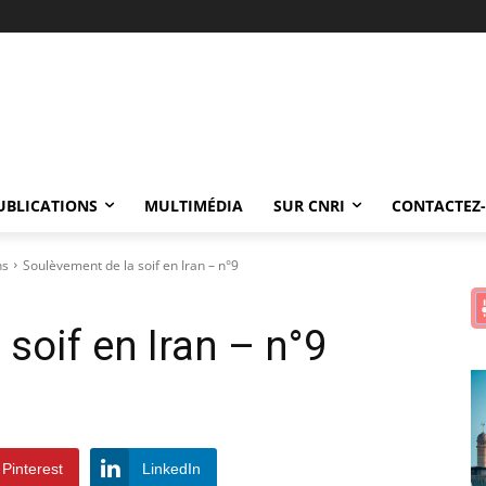
UBLICATIONS
MULTIMÉDIA
SUR CNRI
CONTACTEZ
ns
Soulèvement de la soif en Iran – n°9
soif en Iran – n°9
Pinterest
LinkedIn