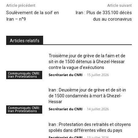
Article précédent
Article suivant
Soulèvement de la soif en
Iran : Plus de 335.100 décès
Iran – n°9
dus au coronavirus
Articles relatifs
Troisième jour de grève de la faim et de
sit-in de 1500 détenus à Ghezel-Hessar
contre la vague d’exécutions
Communiqués CNRI:
Secrétariat du CNRI
-
15 juillet 2026
Iran Protestations
Iran : Deuxième jour de grève et de sit-in
de 1500 condamnés à mort à Ghezel-
Hessar
Communiqués CNRI:
Secrétariat du CNRI
-
14 juillet 2026
Iran Protestations
Iran : Protestation des retraités et citoyens
spoliés dans différentes villes du pays
Secrétariat du CNRI
-
13 juillet 2026