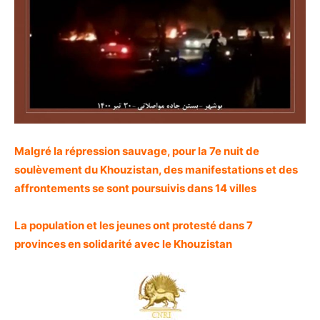
Malgré la répression sauvage, pour la 7e nuit de
soulèvement du Khouzistan, des manifestations et des
affrontements se sont poursuivis dans 14 villes
La population et les jeunes ont protesté dans 7
provinces en solidarité avec le Khouzistan