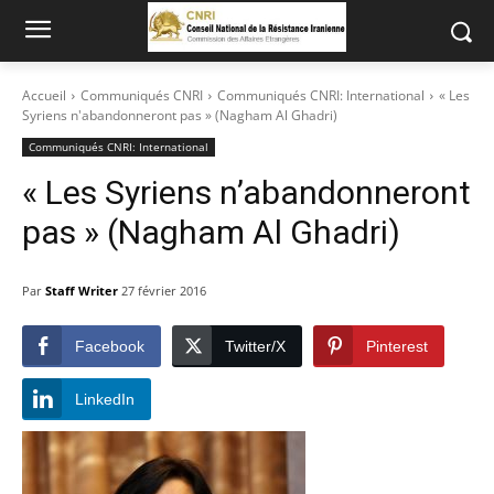
Accueil
Communiqués CNRI
Communiqués CNRI: International
« Les
Syriens n'abandonneront pas » (Nagham Al Ghadri)
Communiqués CNRI: International
« Les Syriens n’abandonneront
pas » (Nagham Al Ghadri)
Par
Staff Writer
27 février 2016
Facebook
Twitter/X
Pinterest
LinkedIn