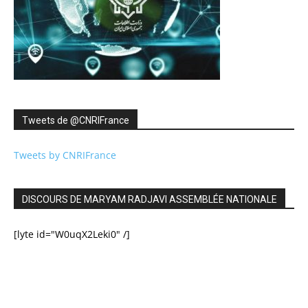
Tweets de ‎@CNRIFrance
Tweets by CNRIFrance
DISCOURS DE MARYAM RADJAVI ASSEMBLÉE NATIONALE
[lyte id="W0uqX2Leki0" /]