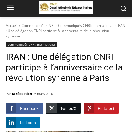
Accueil
Communiqués CNRI
Communiqués CNRI: International
IRAN
: Une délégation CNRI participe à l’anniversaire de la révolution
syrienne...
Communiqués CNRI: International
IRAN : Une délégation CNRI
participe à l’anniversaire de la
révolution syrienne à Paris
Par
la rédaction
16 mars 2016
Facebook
Twitter/X
Pinterest
LinkedIn