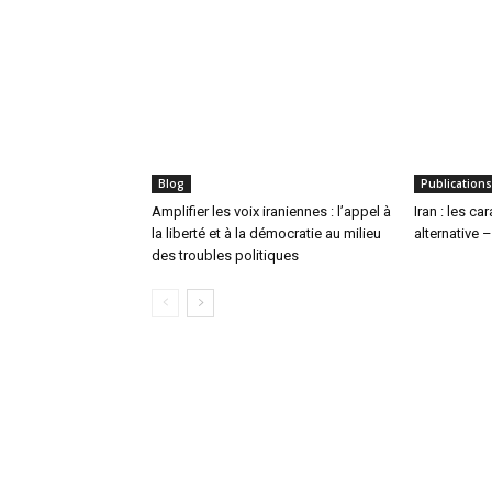
Blog
Publications
Amplifier les voix iraniennes : l’appel à
Iran : les ca
la liberté et à la démocratie au milieu
alternative –
des troubles politiques