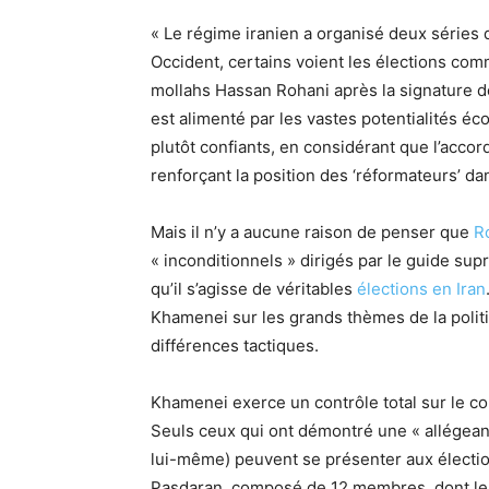
« Le régime iranien a organisé deux séries d
Occident, certains voient les élections co
mollahs Hassan Rohani après la signature de 
est alimenté par les vastes potentialités éc
plutôt confiants, en considérant que l’accor
renforçant la position des ‘réformateurs’ da
Mais il n’y a aucune raison de penser que
R
« inconditionnels » dirigés par le guide sup
qu’il s’agisse de véritables
élections en Iran
Khamenei sur les grands thèmes de la politi
différences tactiques.
Khamenei exerce un contrôle total sur le con
Seuls ceux qui ont démontré une « allégean
lui-même) peuvent se présenter aux électio
Pasdaran, composé de 12 membres, dont le