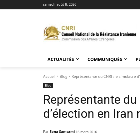
samedi, août 8, 2026
ACTUALITÉS
COMMUNIQUÉS
P
Accueil
Blog
Représentante du CNRI : le simulacre d'é
Blog
Représentante du 
d’élection en Iran
Par
Sona Samsami
16 mars 2016