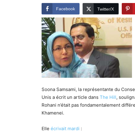
Facebook
Twitter/X
Soona Samsami, la représentante du Conseil
Unis a écrit un article dans
The Hill
, soulig
Rohani n’était pas fondamentalement différ
Khamenei.
Elle
écrivait mardi
: