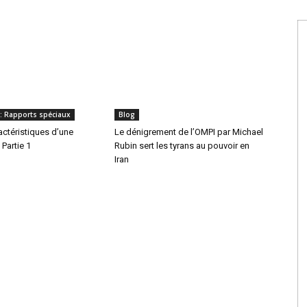
: Rapports spéciaux
Blog
ractéristiques d’une
Le dénigrement de l’OMPI par Michael
 Partie 1
Rubin sert les tyrans au pouvoir en
Iran