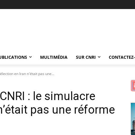
UBLICATIONS
MULTIMÉDIA
SUR CNRI
CONTACTEZ
lection en Iran n'était pas une...
CNRI : le simulacre
 n’était pas une réforme