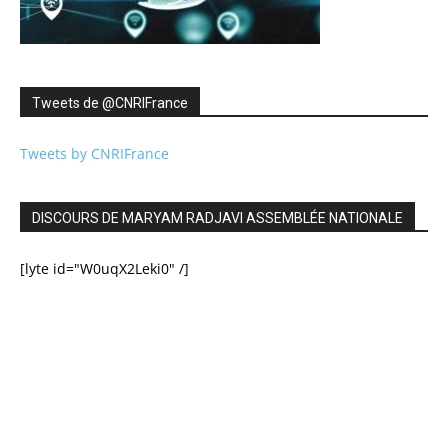
Tweets de ‎@CNRIFrance
Tweets by CNRIFrance
DISCOURS DE MARYAM RADJAVI ASSEMBLÉE NATIONALE
[lyte id="W0uqX2Leki0" /]