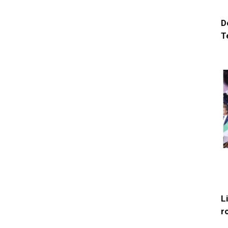
D
T
L
r