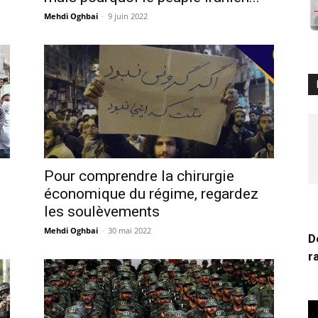
Mehdi Oghbai
-
9 juin 2022
Pour comprendre la chirurgie
économique du régime, regardez
les soulèvements
Mehdi Oghbai
-
30 mai 2022
D
r