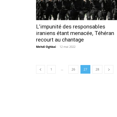
L’impunité des responsables
iraniens étant menacée, Téhéran
recourt au chantage
Mehdi Oghbai
-
12 mai 2022
...
1
26
27
28