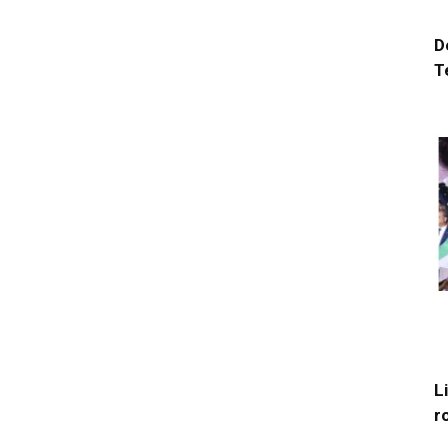
D
T
L
r