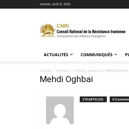
samedi, août 8, 2026
ACTUALITÉS
COMMUNIQUÉS
P
Accueil
Auteurs
Articles postés par Mehdi Oghbai
Mehdi Oghbai
274 ARTICLES
0 Comment