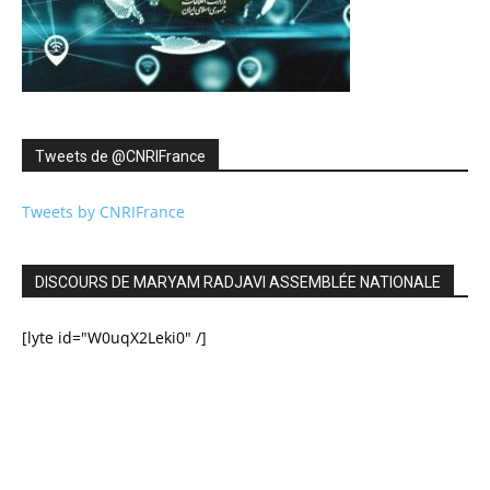
Tweets de ‎@CNRIFrance
Tweets by CNRIFrance
DISCOURS DE MARYAM RADJAVI ASSEMBLÉE NATIONALE
[lyte id="W0uqX2Leki0" /]