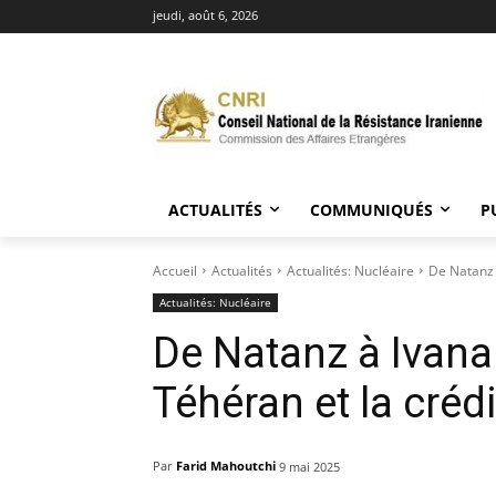
jeudi, août 6, 2026
ACTUALITÉS
COMMUNIQUÉS
P
Accueil
Actualités
Actualités: Nucléaire
De Natanz à
Actualités: Nucléaire
De Natanz à Ivanak
Téhéran et la créd
Par
Farid Mahoutchi
9 mai 2025