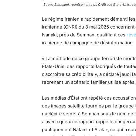
Soona Samsami, représentante du CNRI aux Etats-Unis, s’ad
Le régime iranien a rapidement démenti les 
iranienne (CNRI) du 8 mai 2025 concernant l’
Ivanaki, près de Semnan, qualifiant ces
révé
iranienne de campagne de désinformation.
« La méthode de ce groupe terroriste montre
États-Unis, des rapports fabriqués de tout
d’accroître sa crédibilité », a déclaré jeud
reprenant un scénario familier utilisé aprè
Les médias d’État ont répété ces accusatio
des images satellite fournies par le groupe 
nucléaire secret à Semnan sous le nom de c
a averti que « ce rapport rappelle dangere
publiquement Natanz et Arak », ce qui a cond