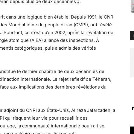
éran depuis plus de deux décennies ».
crit dans une logique bien établie. Depuis 1991, le CNRI
 des Moudjahidine du peuple d’Iran (OMPI), ont révélé
s. Pourtant, ce n’est qu’en 2002, après la révélation de
rgie atomique (AIEA) a lancé des inspections. À
mentis catégoriques, puis a admis des vérités
 constitue le dernier chapitre de deux décennies de
d’inaction internationale. Le rejet réflexif de Téhéran,
 face aux implications des dernières révélations du
r adjoint du CNRI aux États-Unis, Alireza Jafarzadeh, a
I qui risquent leur vie pour recueillir des
ourage, la communauté internationale pourrait se
l’arme nucléaire sans avertissement.