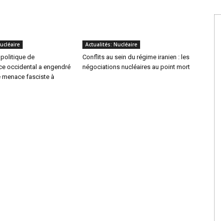
ucléaire
Actualités: Nucléaire
politique de
Conflits au sein du régime iranien : les
e occidental a engendré
négociations nucléaires au point mort
e menace fasciste à