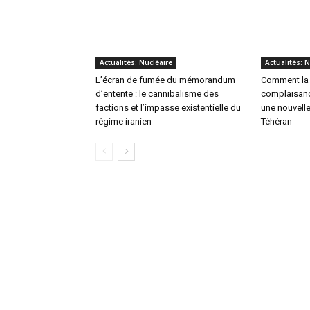
Actualités: Nucléaire
Actualités: N
L’écran de fumée du mémorandum
Comment la 
d’entente : le cannibalisme des
complaisanc
factions et l’impasse existentielle du
une nouvell
régime iranien
Téhéran