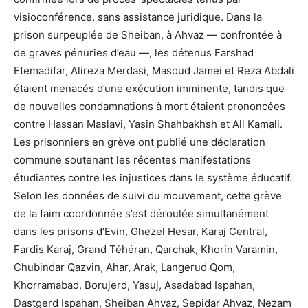
visioconférence, sans assistance juridique. Dans la
prison surpeuplée de Sheiban, à Ahvaz — confrontée à
de graves pénuries d’eau —, les détenus Farshad
Etemadifar, Alireza Merdasi, Masoud Jamei et Reza Abdali
étaient menacés d’une exécution imminente, tandis que
de nouvelles condamnations à mort étaient prononcées
contre Hassan Maslavi, Yasin Shahbakhsh et Ali Kamali.
Les prisonniers en grève ont publié une déclaration
commune soutenant les récentes manifestations
étudiantes contre les injustices dans le système éducatif.
Selon les données de suivi du mouvement, cette grève
de la faim coordonnée s’est déroulée simultanément
dans les prisons d’Evin, Ghezel Hesar, Karaj Central,
Fardis Karaj, Grand Téhéran, Qarchak, Khorin Varamin,
Chubindar Qazvin, Ahar, Arak, Langerud Qom,
Khorramabad, Borujerd, Yasuj, Asadabad Ispahan,
Dastgerd Ispahan, Sheiban Ahvaz, Sepidar Ahvaz, Nezam