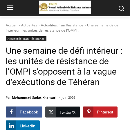
Accueil
Actualités
Actualités: Iran Résistance
Une semaine de défi
intérieur : les unités de résistance de l'OMPI...
Actualités: Iran Résistance
Une semaine de défi intérieur :
les unités de résistance de
l’OMPI s’opposent à la vague
d’exécutions de Téhéran
Par
Mohammad Sadat Khansari
14 juin 2026
Facebook
Pinterest
Twitter/X
LinkedIn