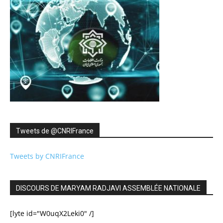
Tweets de ‎@CNRIFrance
Tweets by CNRIFrance
DISCOURS DE MARYAM RADJAVI ASSEMBLÉE NATIONALE
[lyte id="W0uqX2Leki0" /]