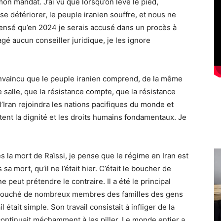
mon mandat. J’ai vu que lorsqu’on lève le pied,
e détériorer, le peuple iranien souffre, et nous ne
pensé qu’en 2024 je serais accusé dans un procès à
gé aucun conseiller juridique, je les ignore
nvaincu que le peuple iranien comprend, de la même
salle, que la résistance compte, que la résistance
ù l’Iran rejoindra les nations pacifiques du monde et
tent la dignité et les droits humains fondamentaux. Je
s la mort de Raïssi, je pense que le régime en Iran est
a mort, qu’il ne l’était hier. C’était le boucher de
e peut prétendre le contraire. Il a été le principal
 touché de nombreux membres des familles des gens
 était simple. Son travail consistait à infliger de la
 continuait méchamment à les piller. Le monde entier a