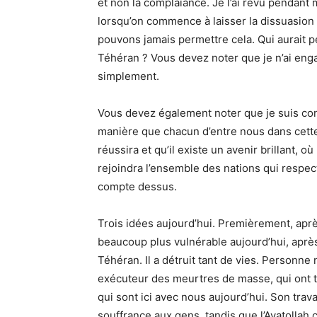
et non la complaiance. Je l’ai revu pendant 
lorsqu’on commence à laisser la dissuasion s
pouvons jamais permettre cela. Qui aurait 
Téhéran ? Vous devez noter que je n’ai enga
simplement.
Vous devez également noter que je suis co
manière que chacun d’entre nous dans cette 
réussira et qu’il existe un avenir brillant, o
rejoindra l’ensemble des nations qui respec
compte dessus.
Trois idées aujourd’hui. Premièrement, aprè
beaucoup plus vulnérable aujourd’hui, après s
Téhéran. Il a détruit tant de vies. Personne n
exécuteur des meurtres de masse, qui ont
qui sont ici avec nous aujourd’hui. Son travail
souffrance aux gens, tandis que l’Ayatollah