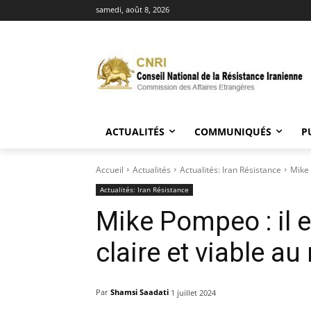
samedi, août 8, 2026
ACTUALITÉS
COMMUNIQUÉS
P
Accueil
Actualités
Actualités: Iran Résistance
Mike 
Actualités: Iran Résistance
Mike Pompeo : il e
claire et viable au
Par
Shamsi Saadati
1 juillet 2024