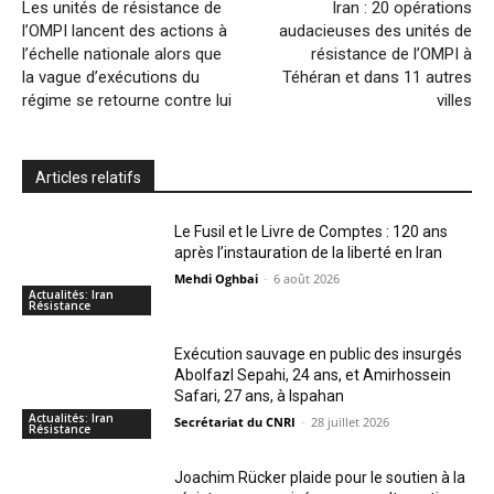
Les unités de résistance de
Iran : 20 opérations
l’OMPI lancent des actions à
audacieuses des unités de
l’échelle nationale alors que
résistance de l’OMPI à
la vague d’exécutions du
Téhéran et dans 11 autres
régime se retourne contre lui
villes
Articles relatifs
Le Fusil et le Livre de Comptes : 120 ans
après l’instauration de la liberté en Iran
Mehdi Oghbai
-
6 août 2026
Actualités: Iran
Résistance
Exécution sauvage en public des insurgés
Abolfazl Sepahi, 24 ans, et Amirhossein
Safari, 27 ans, à Ispahan
Actualités: Iran
Secrétariat du CNRI
-
28 juillet 2026
Résistance
Joachim Rücker plaide pour le soutien à la