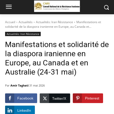
Accueil
Actualités
Actualités: Iran Résistance
Manifestations et
solidarité de la diaspora iranienne en Europe, au Canada et...
Actualités: Iran Résistance
Manifestations et solidarité de
la diaspora iranienne en
Europe, au Canada et en
Australie (24-31 mai)
Par
Amir Taghati
31 mai 2026
Facebook
Pinterest
Twitter/X
LinkedIn