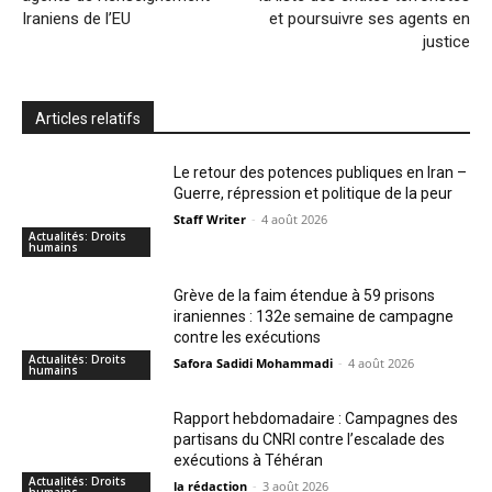
Iraniens de l’EU
et poursuivre ses agents en
justice
Articles relatifs
Le retour des potences publiques en Iran –
Guerre, répression et politique de la peur
Staff Writer
-
4 août 2026
Actualités: Droits
humains
Grève de la faim étendue à 59 prisons
iraniennes : 132e semaine de campagne
contre les exécutions
Actualités: Droits
Safora Sadidi Mohammadi
-
4 août 2026
humains
Rapport hebdomadaire : Campagnes des
partisans du CNRI contre l’escalade des
exécutions à Téhéran
Actualités: Droits
la rédaction
-
3 août 2026