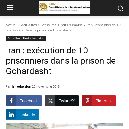
Accueil
Actualités
Actualités: Droits humains
Iran : exécution de 10
prisonniers dans la prison de Gohardasht
Actualités: Droits humains
Iran : exécution de 10
prisonniers dans la prison de
Gohardasht
Par
la rédaction
20 novembre 2018
Facebook
Twitter/X
Pinterest
LinkedIn