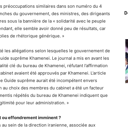
des préoccupations similaires dans son numéro du 4
D
branches du gouvernement, des ministres, des dirigeants
es sous la bannière de la « solidarité avec le peuple
endant, elle semble avoir donné peu de résultats, car
plies de rhétorique générique. »
eté les allégations selon lesquelles le gouvernement de
Guide suprême Khamenei. Le journal a mis en avant les
lité clé du bureau de Khamenei, réfutant l’affirmation
abinet avaient été approuvés par Khamenei. L’article
elle le Guide suprême aurait été incompétent envers
n au choix des membres du cabinet a été un facteur
démentis répétés du bureau de Khamenei indiquent que
itimité pour leur administration. »
lit ou effondrement imminent ?
s au sein de la direction iranienne, associée aux