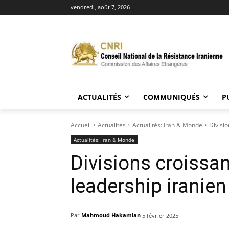
vendredi, août 7, 2026
ACTUALITÉS
COMMUNIQUÉS
P
Accueil
Actualités
Actualités: Iran & Monde
Divisio
Actualités: Iran & Monde
Divisions croissa
leadership iranien
Par
Mahmoud Hakamian
5 février 2025