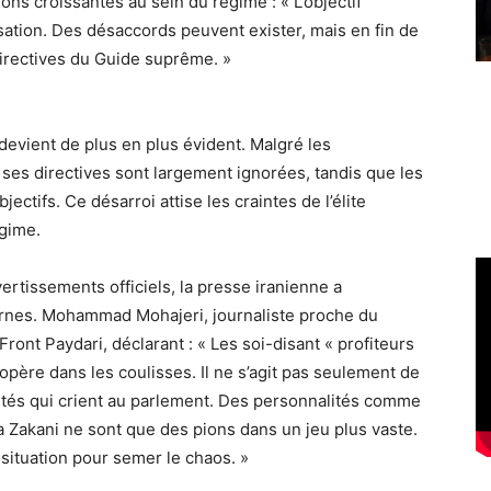
ons croissantes au sein du régime : « L’objectif
sation. Des désaccords peuvent exister, mais en fin de
irectives du Guide suprême. »
devient de plus en plus évident. Malgré les
es directives sont largement ignorées, tandis que les
ectifs. Ce désarroi attise les craintes de l’élite
égime.
ertissements officiels, la presse iranienne a
ernes. Mohammad Mohajeri, journaliste proche du
ront Paydari, déclarant : « Les soi-disant « profiteurs
opère dans les coulisses. Il ne s’agit pas seulement de
tés qui crient au parlement. Des personnalités comme
akani ne sont que des pions dans un jeu plus vaste.
 situation pour semer le chaos. »