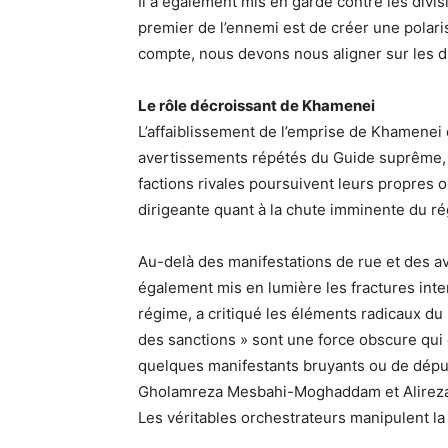
Il a également mis en garde contre les divisi
premier de l’ennemi est de créer une polari
compte, nous devons nous aligner sur les d
Le rôle décroissant de Khamenei
L’affaiblissement de l’emprise de Khamenei 
avertissements répétés du Guide suprême, s
factions rivales poursuivent leurs propres obj
dirigeante quant à la chute imminente du r
Au-delà des manifestations de rue et des av
également mis en lumière les fractures int
régime, a critiqué les éléments radicaux du F
des sanctions » sont une force obscure qui 
quelques manifestants bruyants ou de dépu
Gholamreza Mesbahi-Moghaddam et Alireza Z
Les véritables orchestrateurs manipulent la