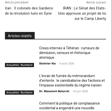
Article précédent
Article suivant
Iran : 3 colonels des Gardiens
IRAN : Le Sénat des Etats-
de la révolution tués en Syrie
Unis approuve un projet de loi
sur le Camp Liberty
Articles relatifs
Crises internes à Téhéran : rumeurs de
démission, censure et rhétorique
atomique
Shahriar Kia
-
6 août 2026
Actualités: Nucléaire
L’écran de fumée du mémorandum
d’entente : le cannibalisme des factions et
l’impasse existentielle du régime iranien
Dr. Masumeh Bolurchi
-
16 juin 2026
Actualités: Nucléaire
Comment la politique de complaisance
occidental a engendré une nouvelle