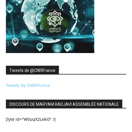
Tweets de ‎@CNRIFrance
Tweets by CNRIFrance
DISCOURS DE MARYAM RADJAVI ASSEMBLÉE NATIONALE
[lyte id="W0uqX2Leki0" /]