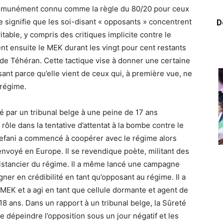
ommunément connu comme la règle du 80/20 pour ceux
ue signifie que les soi-disant « opposants » concentrent
D
vitable, y compris des critiques implicite contre le
blent ensuite le MEK durant les vingt pour cent restants
de Téhéran. Cette tactique vise à donner une certaine
sant parce qu’elle vient de ceux qui, à première vue, ne
 régime.
par un tribunal belge à une peine de 17 ans
ôle dans la tentative d’attentat à la bombe contre le
fani a commencé à coopérer avec le régime alors
té envoyé en Europe. Il se revendique poète, militant des
istancier du régime. Il a même lancé une campagne
gner en crédibilité en tant qu’opposant au régime. Il a
MEK et a agi en tant que cellule dormante et agent de
 ans. Dans un rapport à un tribunal belge, la Sûreté
de dépeindre l’opposition sous un jour négatif et les