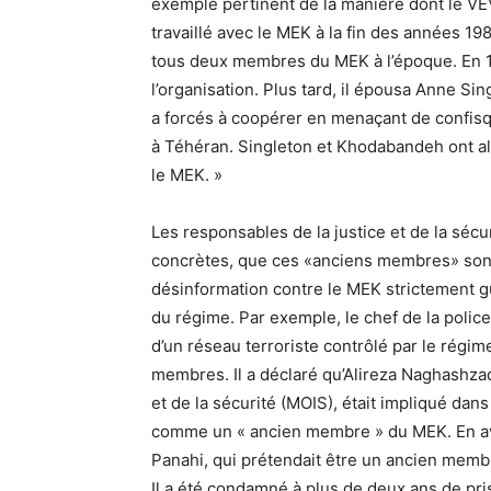
exemple pertinent de la manière dont le VEV
travaillé avec le MEK à la fin des années 1
tous deux membres du MEK à l’époque. En 
l’organisation. Plus tard, il épousa Anne S
a forcés à coopérer en menaçant de confis
à Téhéran. Singleton et Khodabandeh ont alo
le MEK. »
Les responsables de la justice et de la séc
concrètes, que ces «anciens membres» sont 
désinformation contre le MEK strictement g
du régime. Par exemple, le chef de la polic
d’un réseau terroriste contrôlé par le régime
membres. Il a déclaré qu’Alireza Naghashza
et de la sécurité (MOIS), était impliqué dan
comme un « ancien membre » du MEK. En avr
Panahi, qui prétendait être un ancien memb
Il a été condamné à plus de deux ans de pri