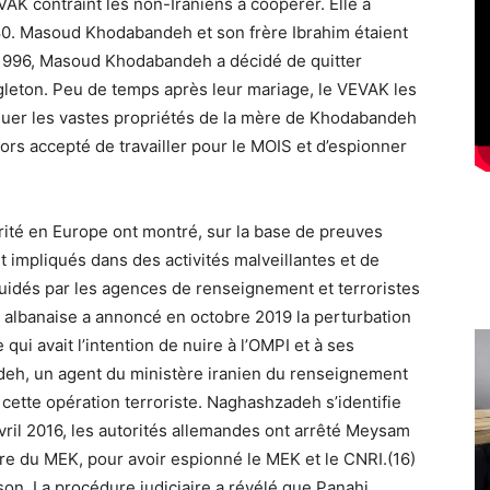
AK contraint les non-Iraniens à coopérer. Elle a
980. Masoud Khodabandeh et son frère Ibrahim étaient
1996, Masoud Khodabandeh a décidé de quitter
ingleton. Peu de temps après leur mariage, le VEVAK les
quer les vastes propriétés de la mère de Khodabandeh
rs accepté de travailler pour le MOIS et d’espionner
urité en Europe ont montré, sur la base de preuves
impliqués dans des activités malveillantes et de
uidés par les agences de renseignement et terroristes
e albanaise a annoncé en octobre 2019 la perturbation
 qui avait l’intention de nuire à l’OMPI et à ses
deh, un agent du ministère iranien du renseignement
s cette opération terroriste. Naghashzadeh s’identifie
il 2016, les autorités allemandes ont arrêté Meysam
re du MEK, pour avoir espionné le MEK et le CNRI.(16)
son. La procédure judiciaire a révélé que Panahi