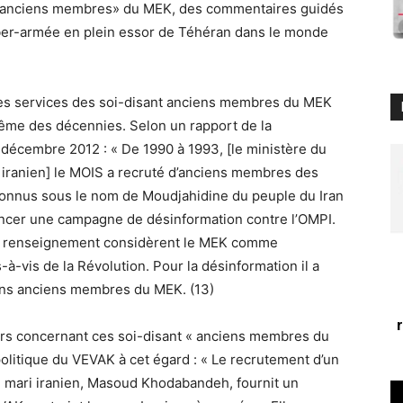
d’«anciens membres» du MEK, des commentaires guidés
yber-armée en plein essor de Téhéran dans le monde
es services des soi-disant anciens membres du MEK
 même des décennies. Selon un rapport de la
décembre 2012 : « De 1990 à 1993, [le ministère du
iranien] le MOIS a recruté d’anciens membres des
onnus sous le nom de Moudjahidine du peuple du Iran
lancer une campagne de désinformation contre l’OMPI.
de renseignement considèrent le MEK comme
s-à-vis de la Révolution. Pour la désinformation il a
ains anciens membres du MEK. (13)
lairs concernant ces soi-disant « anciens membres du
politique du VEVAK à cet égard : « Le recrutement d’un
on mari iranien, Masoud Khodabandeh, fournit un