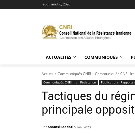
jeudi, août 6, 2026
ACTUALITÉS
COMMUNIQUÉS
P
Accueil
Communiqués CNRI
Communiqués CNRI: Ira
Communiqués CNRI: Iran Résistance
Publications: Rapports
Tactiques du régi
principale opposit
Par
Shamsi Saadati
5 mai 2023