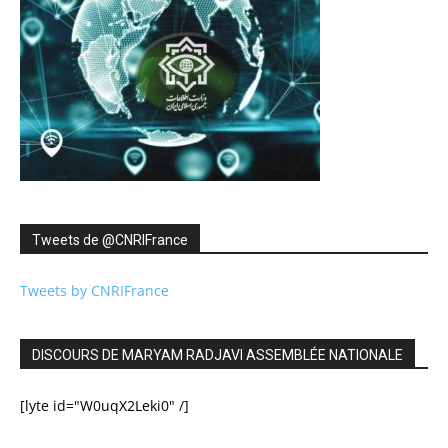
Tweets de ‎@CNRIFrance
Tweets by CNRIFrance
DISCOURS DE MARYAM RADJAVI ASSEMBLÉE NATIONALE
[lyte id="W0uqX2Leki0" /]