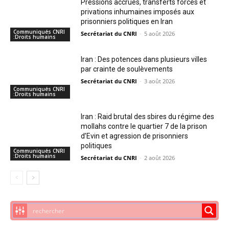
Pressions accrues, transferts forcés et
privations inhumaines imposés aux
prisonniers politiques en Iran
Communiqués CNRI
Secrétariat du CNRI
-
5 août 2026
:Droits humains
Iran : Des potences dans plusieurs villes
par crainte de soulèvements
Secrétariat du CNRI
-
3 août 2026
Communiqués CNRI
:Droits humains
Iran : Raid brutal des sbires du régime des
mollahs contre le quartier 7 de la prison
d’Evin et agression de prisonniers
politiques
Communiqués CNRI
:Droits humains
Secrétariat du CNRI
-
2 août 2026