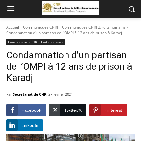
Accueil
Communiqués CNRI
Communiqués CNRI :Droits humains
Condamnation d'un partisan de l'OMPI à 12 ans de prison à Karadj
Communiqués CNRI :Droits humains
Condamnation d’un partisan
de l’OMPI à 12 ans de prison à
Karadj
Par
Secrétariat du CNRI
27 février 2024
Facebook
Twitter/X
Pinterest
LinkedIn