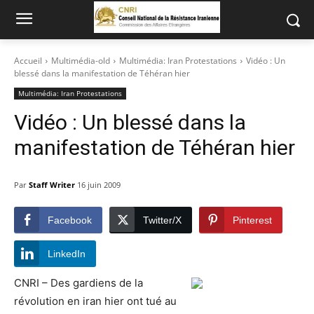
Accueil
Multimédia-old
Multimédia: Iran Protestations
Vidéo : Un
blessé dans la manifestation de Téhéran hier
Multimédia: Iran Protestations
Vidéo : Un blessé dans la
manifestation de Téhéran hier
Par
Staff Writer
16 juin 2009
Facebook
Twitter/X
Pinterest
LinkedIn
CNRI – Des gardiens de la
révolution en iran hier ont tué au