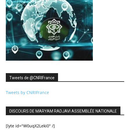
Tweets de ‎@CNRIFrance
Tweets by CNRIFrance
DISCOURS DE MARYAM RADJAVI ASSEMBLÉE NATIONALE
[lyte id="W0uqX2Leki0" /]