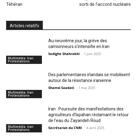
Téhéran
sorti de l’accord nucléaire
Articles relatifs
Au neuvième jour, la grève des
camionneurs s’intensifie en Iran
Sedighe Shahrokhi
-
1 juin 2025
Multimédia: Iran
Protestations
Des parlementaires irlandais se mobilisent
autour de la résistance iranienne
Shamsi Saadati
-
1 mai 2025
Multimédia: Iran
Protestations
Iran : Poursuite des manifestations des
agriculteurs d’Ispahan réclamant le retour
de l’eau du Zayandeh Roud
Multimédia: Iran
Secrétariat du CNRI
-
4 avril 2025
Protestations