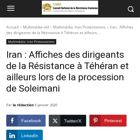
Accueil
Multimédia-old
Multimédia: Iran Protestations
Iran : Affiches
des dirigeants de la Résistance à Téhéran et ailleurs...
Multimédia: Iran Protestations
Iran : Affiches des dirigeants
de la Résistance à Téhéran et
ailleurs lors de la procession
de Soleimani
Par
la rédaction
6 janvier 2020
Facebook
Pinterest
Twitter/X
LinkedIn