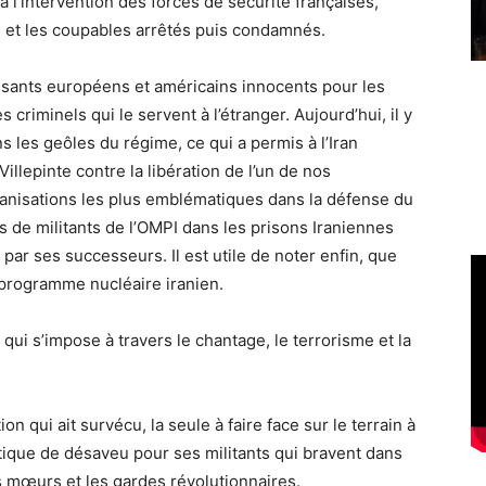
 l’intervention des forces de sécurité françaises,
ué et les coupables arrêtés puis condamnés.
ssants européens et américains innocents pour les
criminels qui le servent à l’étranger. Aujourd’hui, il y
 les geôles du régime, ce qui a permis à l’Iran
Villepinte contre la libération de l’un de nos
organisations les plus emblématiques dans la défense du
s de militants de l’OMPI dans les prisons Iraniennes
ar ses successeurs. Il est utile de noter enfin, que
u programme nucléaire iranien.
ui s’impose à travers le chantage, le terrorisme et la
n qui ait survécu, la seule à faire face sur le terrain à
itique de désaveu pour ses militants qui bravent dans
des mœurs et les gardes révolutionnaires.