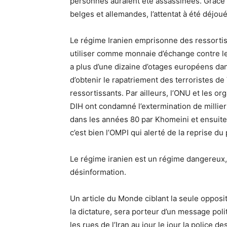
personnes auraient été assassinées. Grâce à
belges et allemandes, l’attentat à été déjo
Le régime Iranien emprisonne des ressorti
utiliser comme monnaie d’échange contre les 
a plus d’une dizaine d’otages européens dans
d’obtenir le rapatriement des terroristes de 
ressortissants. Par ailleurs, l’ONU et les 
DIH ont condamné l’extermination de millier
dans les années 80 par Khomeini et ensuite p
c’est bien l’OMPI qui alerté de la reprise d
Le régime iranien est un régime dangereux, q
désinformation.
Un article du Monde ciblant la seule oppositio
la dictature, sera porteur d’un message pol
les rues de l’Iran au jour le jour la police 