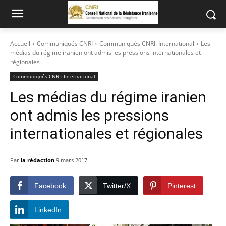
Accueil
Communiqués CNRI
Communiqués CNRI: International
Les
médias du régime iranien ont admis les pressions internationales et
régionales
Communiqués CNRI: International
Les médias du régime iranien
ont admis les pressions
internationales et régionales
Par
la rédaction
9 mars 2017
Facebook
Twitter/X
Pinterest
LinkedIn