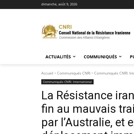
dimanche, août 9, 2026
ACTUALITÉS
COMMUNIQUÉS
P
Accueil
Communiqués CNRI
Communiqués CNRI: Int
Communiqués CNRI: International
La Résistance iran
fin au mauvais tr
par l’Australie, et 