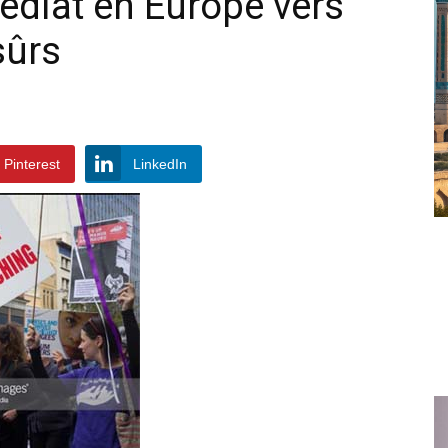
diat en Europe vers
sûrs
Pinterest
LinkedIn