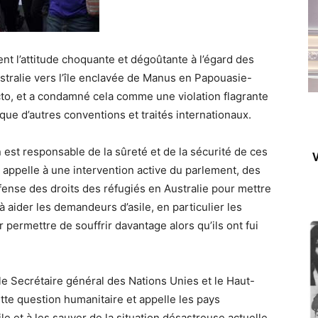
 l’attitude choquante et dégoûtante à l’égard des
stralie vers l’île enclavée de Manus en Papouasie-
cto, et a condamné cela comme une violation flagrante
i que d’autres conventions et traités internationaux.
est responsable de la sûreté et de la sécurité de ces
V
 appelle à une intervention active du parlement, des
éfense des droits des réfugiés en Australie pour mettre
à aider les demandeurs d’asile, en particulier les
 permettre de souffrir davantage alors qu’ils ont fui
e Secrétaire général des Nations Unies et le Haut-
te question humanitaire et appelle les pays
 et à les sauver de la situation désastreuse actuelle.