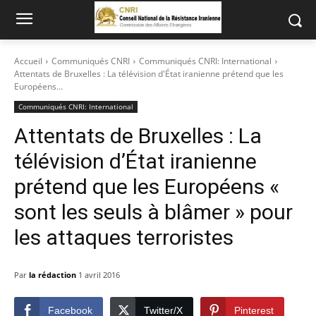
Accueil
Communiqués CNRI
Communiqués CNRI: International
Attentats de Bruxelles : La télévision d'État iranienne prétend que les
Européens...
Communiqués CNRI: International
Attentats de Bruxelles : La
télévision d’État iranienne
prétend que les Européens «
sont les seuls à blâmer » pour
les attaques terroristes
Par
la rédaction
1 avril 2016
Facebook
Twitter/X
Pinterest