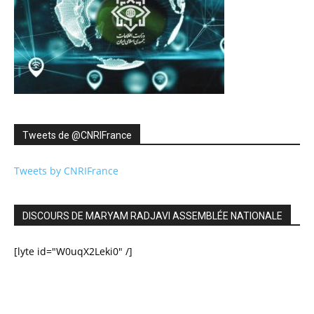
Tweets de ‎@CNRIFrance
Tweets by CNRIFrance
DISCOURS DE MARYAM RADJAVI ASSEMBLÉE NATIONALE
[lyte id="W0uqX2Leki0" /]