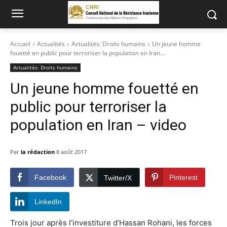
Accueil
Actualités
Actualités: Droits humains
Un jeune homme
fouetté en public pour terroriser la population en Iran...
Actualités: Droits humains
Un jeune homme fouetté en
public pour terroriser la
population en Iran – video
Par
la rédaction
8 août 2017
Facebook
Pinterest
Twitter/X
LinkedIn
Trois jour après l’investiture d’Hassan Rohani, les forces