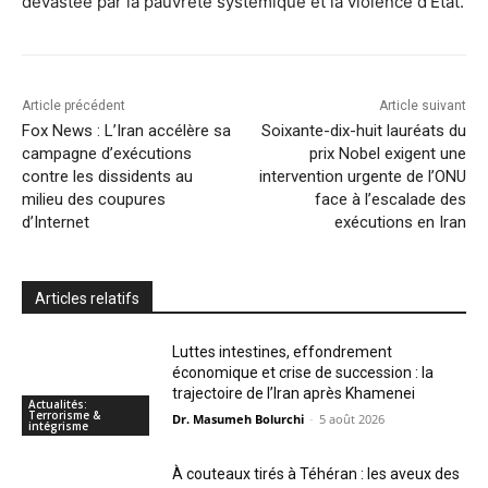
dévastée par la pauvreté systémique et la violence d’État.
Article précédent
Article suivant
Fox News : L’Iran accélère sa
Soixante-dix-huit lauréats du
campagne d’exécutions
prix Nobel exigent une
contre les dissidents au
intervention urgente de l’ONU
milieu des coupures
face à l’escalade des
d’Internet
exécutions en Iran
Articles relatifs
Luttes intestines, effondrement
économique et crise de succession : la
trajectoire de l’Iran après Khamenei
Actualités:
Terrorisme &
Dr. Masumeh Bolurchi
-
5 août 2026
intégrisme
À couteaux tirés à Téhéran : les aveux des