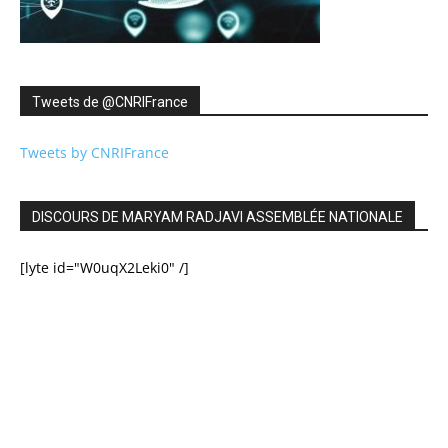
Tweets de ‎@CNRIFrance
Tweets by CNRIFrance
DISCOURS DE MARYAM RADJAVI ASSEMBLÉE NATIONALE
[lyte id="W0uqX2Leki0" /]