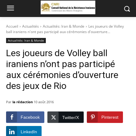
Accueil
Actualités
Actualités: Iran & Monde
Les joueurs de Volley
ball iraniens n'ont pas participé aux cérémonies d'ouverture...
Actualités: Iran & Monde
Les joueurs de Volley ball
iraniens n’ont pas participé
aux cérémonies d’ouverture
des jeux de Rio
Par
la rédaction
10 août 2016
Facebook
Pinterest
Twitter/X
LinkedIn