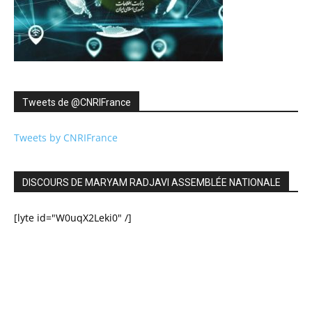
Tweets de ‎@CNRIFrance
Tweets by CNRIFrance
DISCOURS DE MARYAM RADJAVI ASSEMBLÉE NATIONALE
[lyte id="W0uqX2Leki0" /]