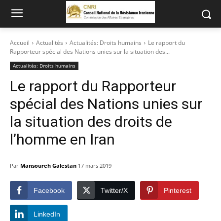
Accueil
Actualités
Actualités: Droits humains
Le rapport du
Rapporteur spécial des Nations unies sur la situation des...
Actualités: Droits humains
Le rapport du Rapporteur
spécial des Nations unies sur
la situation des droits de
l’homme en Iran
Par
Mansoureh Galestan
17 mars 2019
Facebook
Twitter/X
Pinterest
LinkedIn