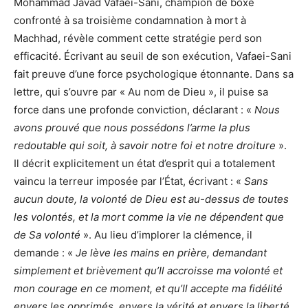
Mohammad Javad Vafaei-Sani, champion de boxe
confronté à sa troisième condamnation à mort à
Machhad, révèle comment cette stratégie perd son
efficacité. Écrivant au seuil de son exécution, Vafaei-Sani
fait preuve d’une force psychologique étonnante. Dans sa
lettre, qui s’ouvre par « Au nom de Dieu », il puise sa
force dans une profonde conviction, déclarant : «
Nous
avons prouvé que nous possédons l’arme la plus
redoutable qui soit, à savoir notre foi et notre droiture
».
Il décrit explicitement un état d’esprit qui a totalement
vaincu la terreur imposée par l’État, écrivant : «
Sans
aucun doute, la volonté de Dieu est au-dessus de toutes
les volontés, et la mort comme la vie ne dépendent que
de Sa volonté
». Au lieu d’implorer la clémence, il
demande : «
Je lève les mains en prière, demandant
simplement et brièvement qu’Il accroisse ma volonté et
mon courage en ce moment, et qu’Il accepte ma fidélité
envers les opprimés, envers la vérité et envers la liberté