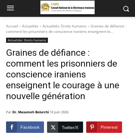
Accueil
Actualités
Actualités: Droits humains
Graines de défiance :
comment les prisonniers de conscience iraniens enseignent le...
Actualités: Droits humains
Graines de défiance :
comment les prisonniers de
conscience iraniens
enseignent le courage à une
nouvelle génération
Par
Dr. Masumeh Bolurchi
10 juin 2026
Facebook
Pinterest
Twitter/X