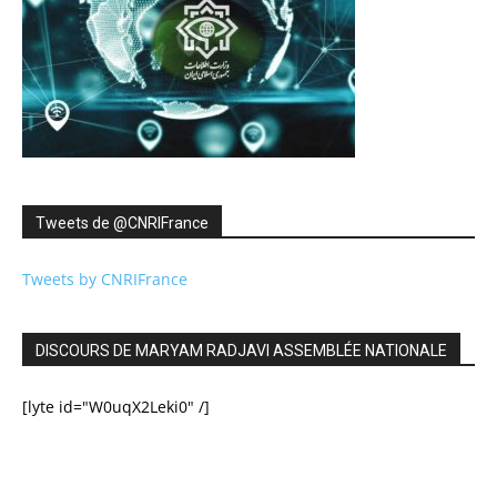
Tweets de ‎@CNRIFrance
Tweets by CNRIFrance
DISCOURS DE MARYAM RADJAVI ASSEMBLÉE NATIONALE
[lyte id="W0uqX2Leki0" /]