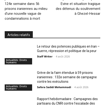
124e semaine dans 56
Evine et situation tragique
prisons iraniennes au milieu
des détenus du soulèvement
d’une nouvelle vague de
à Ghezel-Hessar
condamnations à mort
Articles relatifs
Le retour des potences publiques en Iran –
Guerre, répression et politique de la peur
Staff Writer
-
4 août 2026
Actualités: Droits
humains
Grève de la faim étendue à 59 prisons
iraniennes : 132e semaine de campagne
contre les exécutions
Actualités: Droits
Safora Sadidi Mohammadi
-
4 août 2026
humains
Rapport hebdomadaire : Campagnes des
partisans du CNRI contre l’escalade des