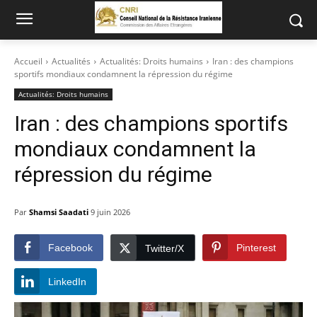
Accueil
Actualités
Actualités: Droits humains
Iran : des champions
sportifs mondiaux condamnent la répression du régime
Actualités: Droits humains
Iran : des champions sportifs
mondiaux condamnent la
répression du régime
Par
Shamsi Saadati
9 juin 2026
Facebook
Pinterest
Twitter/X
LinkedIn