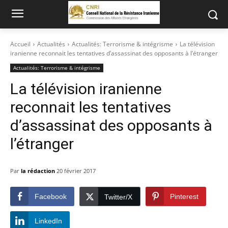
Accueil
Actualités
Actualités: Terrorisme & intégrisme
La télévision
iranienne reconnait les tentatives d’assassinat des opposants à l’étranger
Actualités: Terrorisme & intégrisme
La télévision iranienne
reconnait les tentatives
d’assassinat des opposants à
l’étranger
Par
la rédaction
20 février 2017
Facebook
Pinterest
Twitter/X
LinkedIn