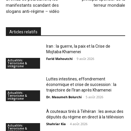
manifestants scandant des
terreur mondiale
slogans anti-régime – vidéo
Articles relatifs
Iran : la guerre, la paix et la Crise de
Mojtaba Khamenei
Farid Mahoutchi
-
9 août 2026
Actualités:
Terrorisme &
intégrisme
Luttes intestines, effondrement
économique et crise de succession : la
trajectoire de l’Iran après Khamenei
Actualités:
Terrorisme &
Dr. Masumeh Bolurchi
-
5 août 2026
intégrisme
À couteaux tirés à Téhéran : les aveux des
députés du régime en direct à la télévision
Shahriar Kia
-
4 août 2026
Actualités:
Terrorisme &